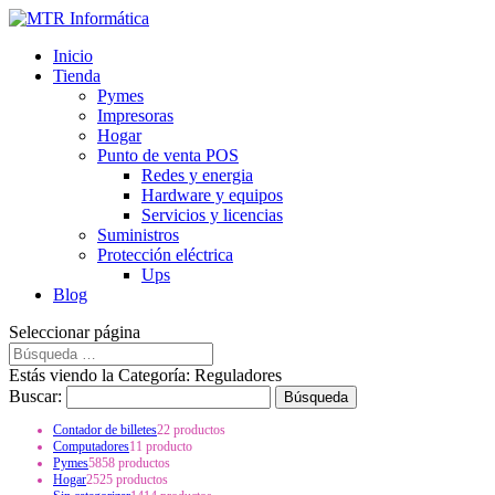
Inicio
Tienda
Pymes
Impresoras
Hogar
Punto de venta POS
Redes y energia
Hardware y equipos
Servicios y licencias
Suministros
Protección eléctrica
Ups
Blog
Seleccionar página
Estás viendo la Categoría: Reguladores
Buscar:
Contador de billetes
2
2 productos
Computadores
1
1 producto
Pymes
58
58 productos
Hogar
25
25 productos