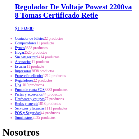
Regulador De Voltaje Powest 2200va
8 Tomas Certificado Retie
$
110.900
Contador de billetes
2
2 productos
Computadores
1
1 producto
Pymes
58
58 productos
Hogar
25
25 productos
Sin categorizar
14
14 productos
Accesorios
1
1 producto
Escáner
1
1 producto
Impresoras
38
38 productos
Protección eléctrica
12
12 productos
Reguladores
2
2 productos
Ups
10
10 productos
Punto de venta POS
33
33 productos
Partes y accesorios
4
4 productos
Hardware y equipos
7
7 productos
Redes y energia
18
18 productos
Servicios y licencias
11
11 productos
POS y Seguridad
4
4 productos
Suministros
25
25 productos
Nosotros