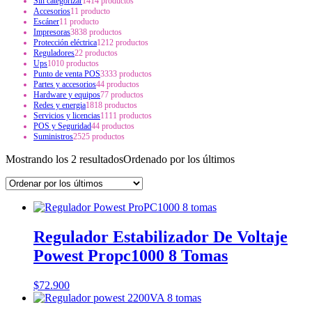
Sin categorizar
14
14 productos
Accesorios
1
1 producto
Escáner
1
1 producto
Impresoras
38
38 productos
Protección eléctrica
12
12 productos
Reguladores
2
2 productos
Ups
10
10 productos
Punto de venta POS
33
33 productos
Partes y accesorios
4
4 productos
Hardware y equipos
7
7 productos
Redes y energia
18
18 productos
Servicios y licencias
11
11 productos
POS y Seguridad
4
4 productos
Suministros
25
25 productos
Mostrando los 2 resultados
Ordenado por los últimos
Regulador Estabilizador De Voltaje
Powest Propc1000 8 Tomas
$
72.900