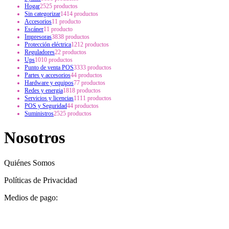
Hogar
25
25 productos
Sin categorizar
14
14 productos
Accesorios
1
1 producto
Escáner
1
1 producto
Impresoras
38
38 productos
Protección eléctrica
12
12 productos
Reguladores
2
2 productos
Ups
10
10 productos
Punto de venta POS
33
33 productos
Partes y accesorios
4
4 productos
Hardware y equipos
7
7 productos
Redes y energia
18
18 productos
Servicios y licencias
11
11 productos
POS y Seguridad
4
4 productos
Suministros
25
25 productos
Nosotros
Quiénes Somos
Políticas de Privacidad
Medios de pago: