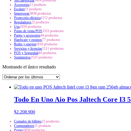
Sin categorizar
14
14 productos
Accesorios
1
1 producto
Escáner
1
1 producto
Impresoras
38
38 productos
Protección eléctrica
12
12 productos
Reguladores
2
2 productos
Ups
10
10 productos
Punto de venta POS
33
33 productos
Partes y accesorios
4
4 productos
Hardware y equipos
7
7 productos
Redes y energia
18
18 productos
Servicios y licencias
11
11 productos
POS y Seguridad
4
4 productos
Suministros
25
25 productos
Mostrando el único resultado
Todo En Uno Aio Pos Jaltech Core I3 
$
2.208.900
Contador de billetes
2
2 productos
Computadores
1
1 producto
Pymes
58
58 productos