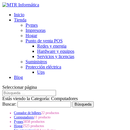
Inicio
Tienda
Pymes
Impresoras
Hogar
Punto de venta POS
Redes y energia
Hardware y equipos
Servicios y licencias
Suministros
Protección eléctrica
Ups
Blog
Seleccionar página
Estás viendo la Categoría: Computadores
Buscar:
Contador de billetes
2
2 productos
Computadores
1
1 producto
Pymes
58
58 productos
Hogar
25
25 productos