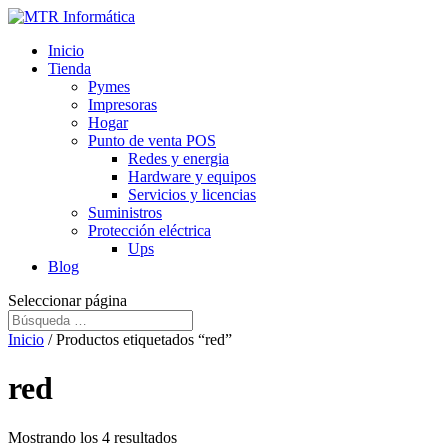
Inicio
Tienda
Pymes
Impresoras
Hogar
Punto de venta POS
Redes y energia
Hardware y equipos
Servicios y licencias
Suministros
Protección eléctrica
Ups
Blog
Seleccionar página
Inicio
/ Productos etiquetados “red”
red
Mostrando los 4 resultados