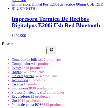
Impresora Termica De Recibos
Digitalpos E200i Usb Red Bluetooth
$
459.900
Buscar
Contador de billetes
2
2 productos
Computadores
1
1 producto
Pymes
58
58 productos
Hogar
25
25 productos
Sin categorizar
14
14 productos
Accesorios
1
1 producto
Escáner
1
1 producto
Impresoras
38
38 productos
Protección eléctrica
12
12 productos
Reguladores
2
2 productos
Ups
10
10 productos
Punto de venta POS
33
33 productos