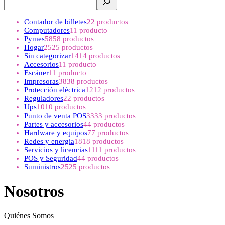
Contador de billetes
2
2 productos
Computadores
1
1 producto
Pymes
58
58 productos
Hogar
25
25 productos
Sin categorizar
14
14 productos
Accesorios
1
1 producto
Escáner
1
1 producto
Impresoras
38
38 productos
Protección eléctrica
12
12 productos
Reguladores
2
2 productos
Ups
10
10 productos
Punto de venta POS
33
33 productos
Partes y accesorios
4
4 productos
Hardware y equipos
7
7 productos
Redes y energia
18
18 productos
Servicios y licencias
11
11 productos
POS y Seguridad
4
4 productos
Suministros
25
25 productos
Nosotros
Quiénes Somos