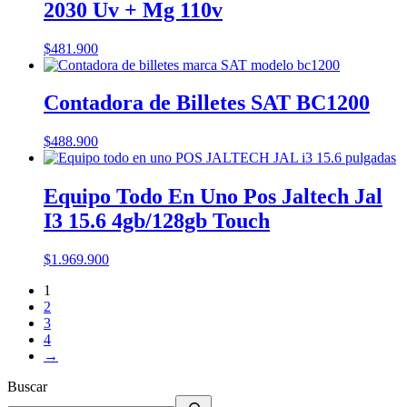
2030 Uv + Mg 110v
$
481.900
Contadora de Billetes SAT BC1200
$
488.900
Equipo Todo En Uno Pos Jaltech Jal
I3 15.6 4gb/128gb Touch
$
1.969.900
1
2
3
4
→
Buscar