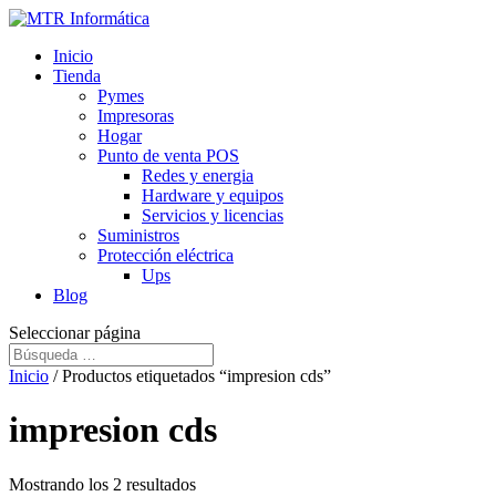
Inicio
Tienda
Pymes
Impresoras
Hogar
Punto de venta POS
Redes y energia
Hardware y equipos
Servicios y licencias
Suministros
Protección eléctrica
Ups
Blog
Seleccionar página
Inicio
/ Productos etiquetados “impresion cds”
impresion cds
Mostrando los 2 resultados