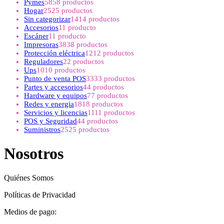
Pymes
58
58 productos
Hogar
25
25 productos
Sin categorizar
14
14 productos
Accesorios
1
1 producto
Escáner
1
1 producto
Impresoras
38
38 productos
Protección eléctrica
12
12 productos
Reguladores
2
2 productos
Ups
10
10 productos
Punto de venta POS
33
33 productos
Partes y accesorios
4
4 productos
Hardware y equipos
7
7 productos
Redes y energia
18
18 productos
Servicios y licencias
11
11 productos
POS y Seguridad
4
4 productos
Suministros
25
25 productos
Nosotros
Quiénes Somos
Políticas de Privacidad
Medios de pago: